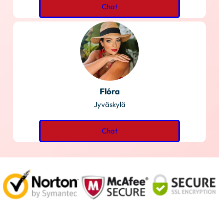
Chat
Flóra
Jyväskylä
Chat