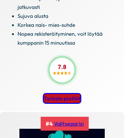
jatkuvasti
Sujuva alusta
Korkea nais- mies-suhde
Nopea rekisteröityminen, voit löytää
kumppanin 15 minuutissa
Tarkista profiilit
#4
Valitseparisi