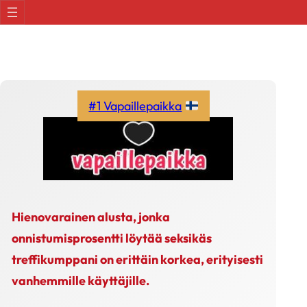
Skip
to
content
#1 Vapaillepaikka
Hienovarainen alusta, jonka
onnistumisprosentti löytää seksikäs
treffikumppani on erittäin korkea, erityisesti
vanhemmille käyttäjille.