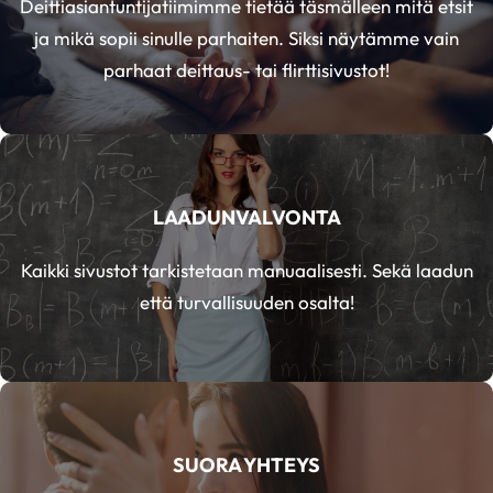
Deittiasiantuntijatiimimme tietää täsmälleen mitä etsit
ja mikä sopii sinulle parhaiten. Siksi näytämme vain
parhaat deittaus- tai flirttisivustot!
LAADUNVALVONTA
Kaikki sivustot tarkistetaan manuaalisesti. Sekä laadun
että turvallisuuden osalta!
SUORA YHTEYS