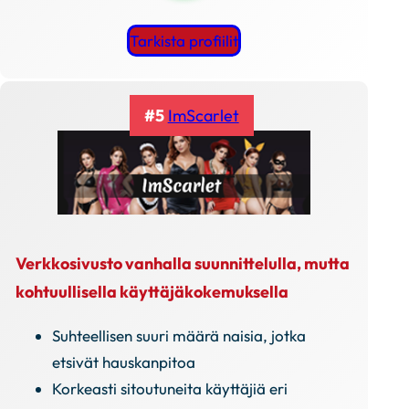
Tarkista profiilit
#5
ImScarlet
Verkkosivusto vanhalla suunnittelulla, mutta
kohtuullisella käyttäjäkokemuksella
Suhteellisen suuri määrä naisia, jotka
etsivät hauskanpitoa
Korkeasti sitoutuneita käyttäjiä eri