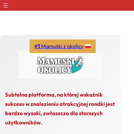
Skip
to
content
#
1
Mamuśki z okolicy
Subtelna platforma, na której wskaźnik
sukcesu w znalezieniu atrakcyjnej randki jest
bardzo wysoki, zwłaszcza dla starszych
użytkowników.